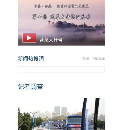
蓬莱大杆号
新闻热搜词
来源：360新闻
记者调查