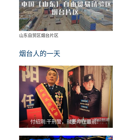
山东自贸区烟台片区
烟台人的一天
付绍刚:干刑警，就要冲在最前！