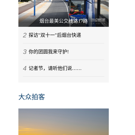
烟台最美公交线路17路
2
探访"双十一"后烟台快递
3
你的团圆我来守护!
4
记者节，请听他们说……
大众拍客