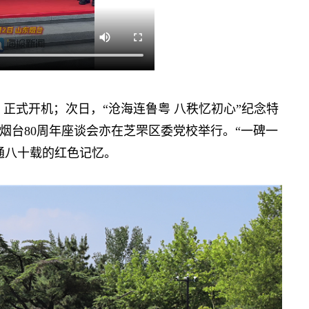
式开机；次日，“沧海连鲁粤 八秩忆初心”纪念特
烟台80周年座谈会亦在芝罘区委党校举行。“一碑一
通八十载的红色记忆。