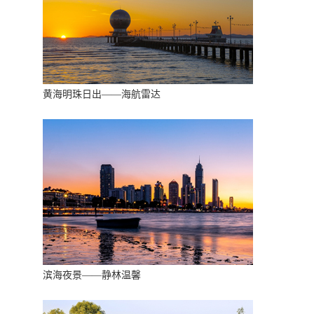
黄海明珠日出——海航雷达
滨海夜景——静林温馨