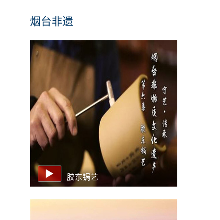
烟台非遗
胶东锔艺