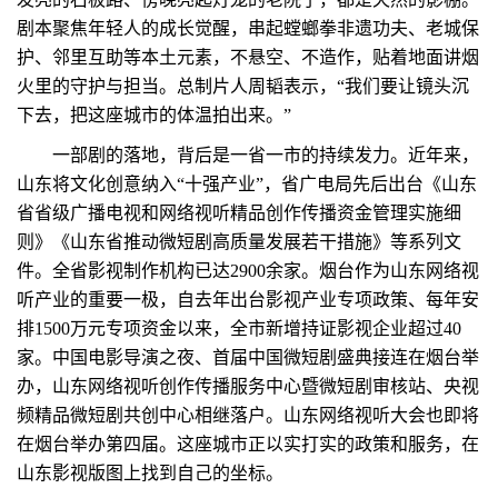
剧本聚焦年轻人的成长觉醒，串起螳螂拳非遗功夫、老城保
护、邻里互助等本土元素，不悬空、不造作，贴着地面讲烟
火里的守护与担当。总制片人周韬表示，“我们要让镜头沉
下去，把这座城市的体温拍出来。”
一部剧的落地，背后是一省一市的持续发力。近年来，
山东将文化创意纳入“十强产业”，省广电局先后出台《山东
省省级广播电视和网络视听精品创作传播资金管理实施细
则》《山东省推动微短剧高质量发展若干措施》等系列文
件。全省影视制作机构已达2900余家。烟台作为山东网络视
听产业的重要一极，自去年出台影视产业专项政策、每年安
排1500万元专项资金以来，全市新增持证影视企业超过40
家。中国电影导演之夜、首届中国微短剧盛典接连在烟台举
办，山东网络视听创作传播服务中心暨微短剧审核站、央视
频精品微短剧共创中心相继落户。山东网络视听大会也即将
在烟台举办第四届。这座城市正以实打实的政策和服务，在
山东影视版图上找到自己的坐标。