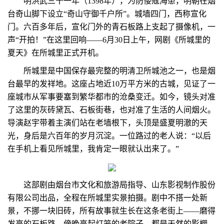
明洪武三十一年（1398年），为防倭寇海患，明朝在烟
台奇山脚下设立“奇山守御千户所”。城墙四门，西称宣化
门。六百多年后，宣化门外的青石板路上支起了摄像机，一
声“开拍！”在这里回响——6月30日上午，网剧《所城里的
夏天》在所城里正式开机。
所城里是中国保存最完整的明清卫所城池之一，也是烟
台最早的发祥地。这座占地近10万平方米的古城，见证了一
座城市从军事要塞到繁华都市的沧桑变迁。如今，镜头对准
了这里的灰砖黛瓦、石板街巷，也对准了生活的人间烟火。
导演赵宇带着主演们站在老墙根下，头顶是盛夏明澈的天
光，身后是六百年的岁月沉淀。一位路过的老人说：“以后
在手机上看见所城里，我肯定一眼就认出来了。”
这部剧由烟台市文化和旅游局指导、山东影视制作股份
有限公司出品，全程在所城里实景拍摄。剧中不搭一处新
景，不挪一块旧砖，所有故事就生长在这条老街上——磨得
发亮的石板路、傍晚亮起灯笼的老院子，都是天然的影棚。