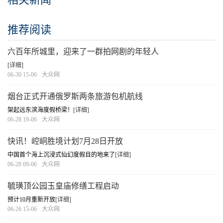
推荐阅读
六百年所城里，迎来了一群拍网剧的年轻人
[详细]
06-30 15-06
大众网
烟台正式开通俄罗斯两条旅游包机航线
架起远东滨海度假桥梁！
[详细]
06-28 19-06
大众网
快讯！崆峒胜境计划7月28日开放
中国首个海上沉浸式仙幻度假目的地来了
[详细]
06-28 09-06
大众网
毓璜顶公园玉皇庙修缮工程启动
预计10月重新开放
[详细]
06-26 15-06
大众网