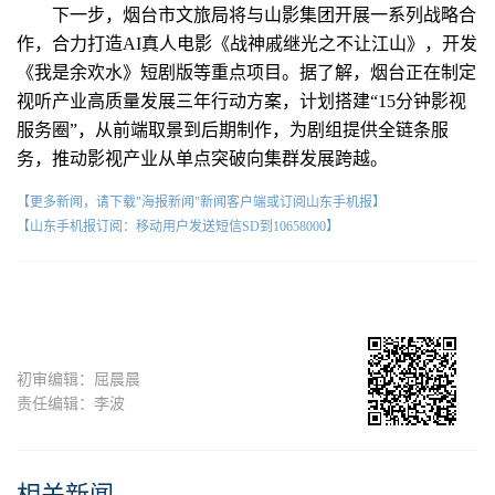
下一步，烟台市文旅局将与山影集团开展一系列战略合
作，合力打造AI真人电影《战神戚继光之不让江山》，开发
《我是余欢水》短剧版等重点项目。据了解，烟台正在制定
视听产业高质量发展三年行动方案，计划搭建“15分钟影视
服务圈”，从前端取景到后期制作，为剧组提供全链条服
务，推动影视产业从单点突破向集群发展跨越。
【更多新闻，请下载"海报新闻"新闻客户端或订阅山东手机报】
【山东手机报订阅：移动用户发送短信SD到10658000】
初审编辑：屈晨晨
责任编辑：李波
相关新闻