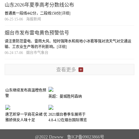
山东2026年夏季高考分数线公布
普通类一段线442分，二段线150分
[详细]
06-25 15-06
海报新闻
烟台市发布雷电黄色预警信号
请注意防范雷电、雷雨大风、短时强降水和局地小冰雹等强对流天气对交通运
输、工农业生产等的不利影响。
[详细]
06-24 17-06
烟台市气象台
查看更多
山东继续发布高温橙色预
警
英超：曼城胜阿森纳
唐艺昕穿一字肩花朵裙 优
2021烟台春季车展将于
雅娇俏女人味十足
4.8-4.12在烟台国际博览
中心举行
@2022 Dzwww 鲁ICP备09023866号