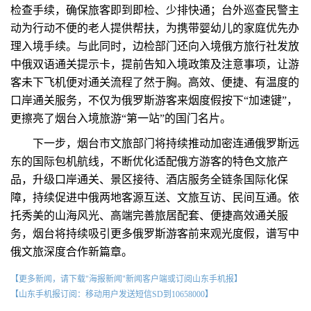
检查手续，确保旅客即到即检、少排快通；台外巡查民警主
动为行动不便的老人提供帮扶，为携带婴幼儿的家庭优先办
理入境手续。与此同时，边检部门还向入境俄方旅行社发放
中俄双语通关提示卡，提前告知入境政策及注意事项，让游
客未下飞机便对通关流程了然于胸。高效、便捷、有温度的
口岸通关服务，不仅为俄罗斯游客来烟度假按下“加速键”，
更擦亮了烟台入境旅游“第一站”的国门名片。
下一步，烟台市文旅部门将持续推动加密连通俄罗斯远
东的国际包机航线，不断优化适配俄方游客的特色文旅产
品，升级口岸通关、景区接待、酒店服务全链条国际化保
障，持续促进中俄两地客源互送、文旅互访、民间互通。依
托秀美的山海风光、高端完善旅居配套、便捷高效通关服
务，烟台将持续吸引更多俄罗斯游客前来观光度假，谱写中
俄文旅深度合作新篇章。
【更多新闻，请下载"海报新闻"新闻客户端或订阅山东手机报】
【山东手机报订阅：移动用户发送短信SD到10658000】