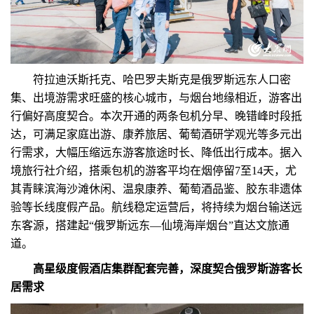
符拉迪沃斯托克、哈巴罗夫斯克是俄罗斯远东人口密
集、出境游需求旺盛的核心城市，与烟台地缘相近，游客出
行偏好高度契合。本次开通的两条包机分早、晚错峰时段抵
达，可满足家庭出游、康养旅居、葡萄酒研学观光等多元出
行需求，大幅压缩远东游客旅途时长、降低出行成本。据入
境旅行社介绍，搭乘包机的游客平均在烟停留7至14天，尤
其青睐滨海沙滩休闲、温泉康养、葡萄酒品鉴、胶东非遗体
验等长线度假产品。航线稳定运营后，将持续为烟台输送远
东客源，搭建起“俄罗斯远东—仙境海岸烟台”直达文旅通
道。
高星级度假酒店集群配套完善，深度契合俄罗斯游客长
居需求