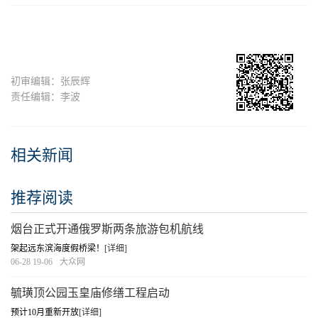
初审编辑：张辰辉
责任编辑：李波
相关新闻
推荐阅读
烟台正式开通俄罗斯两条旅游包机航线
架起远东滨海度假桥梁！
[详细]
06-28 19-06
大众网
毓璜顶公园玉皇庙修缮工程启动
预计10月重新开放
[详细]