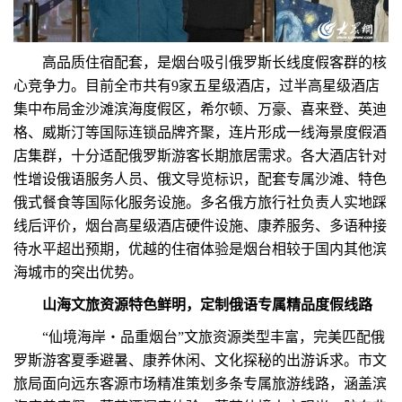
高品质住宿配套，是烟台吸引俄罗斯长线度假客群的核
心竞争力。目前全市共有9家五星级酒店，过半高星级酒店
集中布局金沙滩滨海度假区，希尔顿、万豪、喜来登、英迪
格、威斯汀等国际连锁品牌齐聚，连片形成一线海景度假酒
店集群，十分适配俄罗斯游客长期旅居需求。各大酒店针对
性增设俄语服务人员、俄文导览标识，配套专属沙滩、特色
俄式餐食等国际化服务设施。多名俄方旅行社负责人实地踩
线后评价，烟台高星级酒店硬件设施、康养服务、多语种接
待水平超出预期，优越的住宿体验是烟台相较于国内其他滨
海城市的突出优势。
山海文旅资源特色鲜明，定制俄语专属精品度假线路
“仙境海岸・品重烟台”文旅资源类型丰富，完美匹配俄
罗斯游客夏季避暑、康养休闲、文化探秘的出游诉求。市文
旅局面向远东客源市场精准策划多条专属旅游线路，涵盖滨