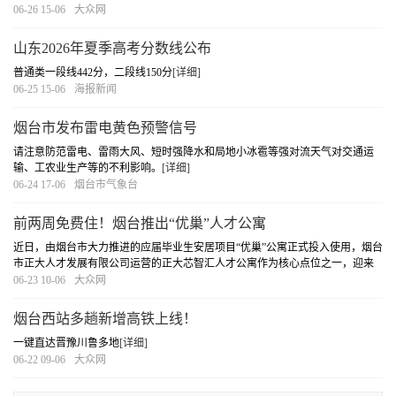
06-26 15-06
大众网
山东2026年夏季高考分数线公布
普通类一段线442分，二段线150分
[详细]
06-25 15-06
海报新闻
烟台市发布雷电黄色预警信号
请注意防范雷电、雷雨大风、短时强降水和局地小冰雹等强对流天气对交通运
输、工农业生产等的不利影响。
[详细]
06-24 17-06
烟台市气象台
前两周免费住！烟台推出“优巢”人才公寓
近日，由烟台市大力推进的应届毕业生安居项目“优巢”公寓正式投入使用，烟台
市正大人才发展有限公司运营的正大芯智汇人才公寓作为核心点位之一，迎来
了首批入住的应届毕业生。芯智汇优巢人才公寓项目总计推出200个床位，面向
06-23 10-06
大众网
市内外应届大专及以上毕业生开放，入住即可
[详细]
烟台西站多趟新增高铁上线！
一键直达晋豫川鲁多地
[详细]
06-22 09-06
大众网