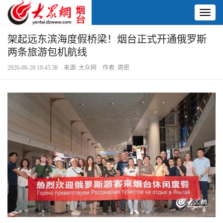
Toggl
naviga
架起远东滨海度假桥梁！烟台正式开通俄罗斯
两条旅游包机航线
2026-06-28 19:45:38 来源: 大众网 作者: 周密