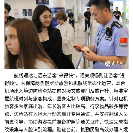
航线通达让远东游客“来得快”，通关顺畅则让游客“进
得顺”。为保障两条俄罗斯旅游包机航线常态化运营，烟台
机场出入境边防检查站提前对接文旅部门及旅行社，精准掌
握航班时刻与旅客构成，量身定制专项勤务方案。针对包机
旅客多为家庭出游、年长游客占比较高、行李物品较多等特
点，边检站在入境大厅动态增开专用通道，并安排翻译人员
前置引导，协助游客提前准备护照等通关证件、快速完成指
纹采集与人脸识别流程。验证台前，执勤民警高效办理入境