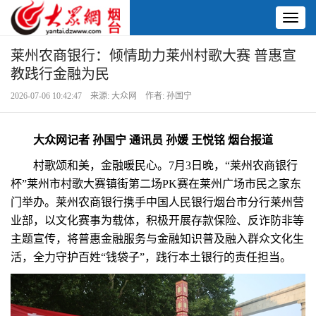
Toggl
naviga
莱州农商银行：倾情助力莱州村歌大赛 普惠宣
教践行金融为民
2026-07-06 10:42:47 来源: 大众网 作者: 孙国宁
大众网记者 孙国宁 通讯员 孙媛 王悦铭 烟台报道
村歌颂和美，金融暖民心。7月3日晚，“莱州农商银行
杯”莱州市村歌大赛镇街第二场PK赛在莱州广场市民之家东
门举办。莱州农商银行携手中国人民银行烟台市分行莱州营
业部，以文化赛事为载体，积极开展存款保险、反诈防非等
主题宣传，将普惠金融服务与金融知识普及融入群众文化生
活，全力守护百姓“钱袋子”，践行本土银行的责任担当。