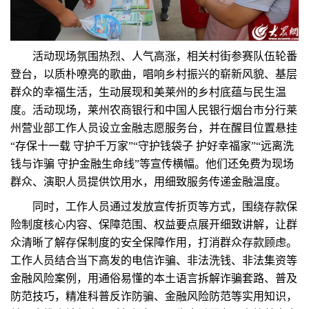
活动现场氛围热烈、人气高涨，相关村街参赛队伍轮番
登台，以质朴嘹亮的歌曲，唱响乡村振兴的崭新风貌、基层
群众的幸福生活，生动展现和美莱州的乡村底蕴与民生温
度。活动现场，莱州农商银行和中国人民银行烟台市分行莱
州营业部工作人员设立金融志愿服务台，并在醒目位置悬挂
“存保十一载 守护千万家”“守护钱袋子 护好幸福家”“远离洗
钱与诈骗 守护金融生命线”等宣传横幅。他们还免费为现场
群众、演职人员提供饮用水，用细致服务传递金融温度。
同时，工作人员通过发放宣传折页等方式，围绕存款保
险制度核心内容、保障范围、权益要点展开细致讲解，让群
众清晰了解存保制度的安全保障作用，打消群众存款顾虑。
工作人员结合当下高发的电信诈骗、非法洗钱、非法集资等
金融风险案例，用通俗易懂的本土语言拆解诈骗套路、普及
防范技巧，精准科普反诈防骗、金融风险防范等实用知识，