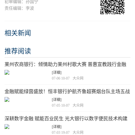
初审编辑：孙国宁
责任编辑：李波
相关新闻
推荐阅读
莱州农商银行：倾情助力莱州村歌大赛 普惠宣教践行金融
为民
[详细]
07-06 10-07
大众网
金融赋能绿茵盛放！恒丰银行护航齐鲁超赛烟台队主场五战
全胜
[详细]
07-05 10-07
大众网
深耕数字金融 赋能百业民生 光大银行以数字便民技术构建
场景服务新生态
[详细]
07-03 19-07
大众网