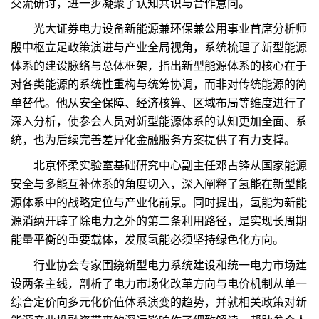
交流研讨，进一步凝聚了认知共识与合作意向。
光大证券电力设备新能源兼环保兼公用事业首席分析师
殷中枢立足政策演进与产业全局视角，系统梳理了新型能源
体系的建设脉络与总体框架，指出新型能源体系的核心在于
对各类能源的系统性重构与统筹协调，而非对传统能源的简
单替代。他从安全保障、经济核算、区域布局等维度进行了
深入分析，使参会人员对新型能源体系的认知更加全面、系
统，也为后续完善差异化金融服务方案提供了有力支撑。
北京怀柔实验室基础研究中心副主任邓占锋从国家能源
安全与多能互补体系的角度切入，深入阐释了氢能在新型能
源体系中的战略定位与产业化前景。同时提出，氢能为新能
源消纳开辟了除电力之外的第二条利用路径，是实现长周期
能量平衡的重要载体，发展氢能必须坚持绿色化方向。
行业协会专家围绕新型电力系统建设和统一电力市场建
设两条主线，剖析了电力市场化改革方向与电价机制从单一
综合定价向多元化价值体系演变的趋势，并就相关政策对新