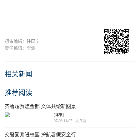
初审编辑：孙国宁
责任编辑：李波
相关新闻
推荐阅读
齐鲁超赛燃金都 文体共绘新图景
[详细]
07-06 11-07
大众网
交警蜀黍进校园 护航暑假安全行