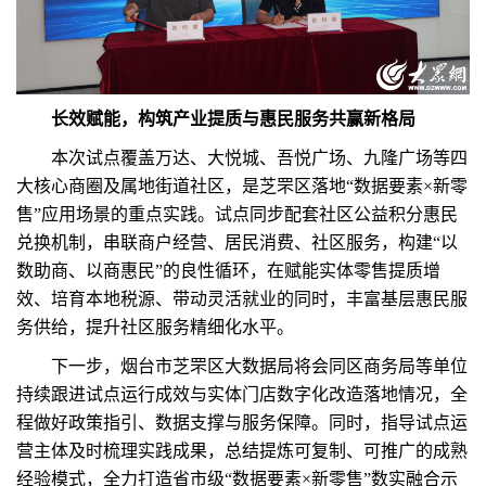
长效赋能，构筑产业提质与惠民服务共赢新格局
本次试点覆盖万达、大悦城、吾悦广场、九隆广场等四
大核心商圈及属地街道社区，是芝罘区落地“数据要素×新零
售”应用场景的重点实践。试点同步配套社区公益积分惠民
兑换机制，串联商户经营、居民消费、社区服务，构建“以
数助商、以商惠民”的良性循环，在赋能实体零售提质增
效、培育本地税源、带动灵活就业的同时，丰富基层惠民服
务供给，提升社区服务精细化水平。
下一步，烟台市芝罘区大数据局将会同区商务局等单位
持续跟进试点运行成效与实体门店数字化改造落地情况，全
程做好政策指引、数据支撑与服务保障。同时，指导试点运
营主体及时梳理实践成果，总结提炼可复制、可推广的成熟
经验模式，全力打造省市级“数据要素×新零售”数实融合示