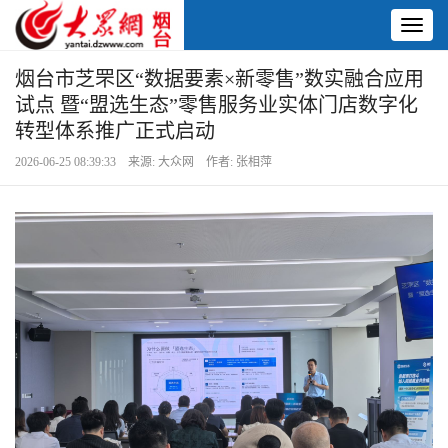
Toggl
naviga
烟台市芝罘区“数据要素×新零售”数实融合应用
试点 暨“盟选生态”零售服务业实体门店数字化
转型体系推广正式启动
2026-06-25 08:39:33 来源: 大众网 作者: 张相萍