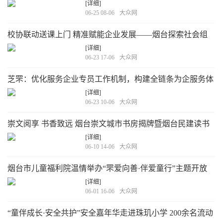
生态”零售服务业实体门店数字化转型体系推广正式启动
[详细]
06-25 08-06
大众网
校协联动送课上门 精准赋能企业发展——烟台探索社会组
织服务产业人才培育新路径
[详细]
06-23 17-06
大众网
芝罘：优化服务企业专员工作机制，构建全链条为企服务体
系
[详细]
06-23 10-06
大众网
崇文阅享 书香致远 烟台崇文城市书房揭牌暨烟台民建读书
会成立仪式举办
[详细]
06-10 14-06
大众网
烟台市儿童福利院温情举办“罘爱向善·伴爱童行”主题开放
日活动
[详细]
06-01 16-06
大众网
“童伴成长·安全共护”安全嘉年华走进珠玑小学 200余名流动