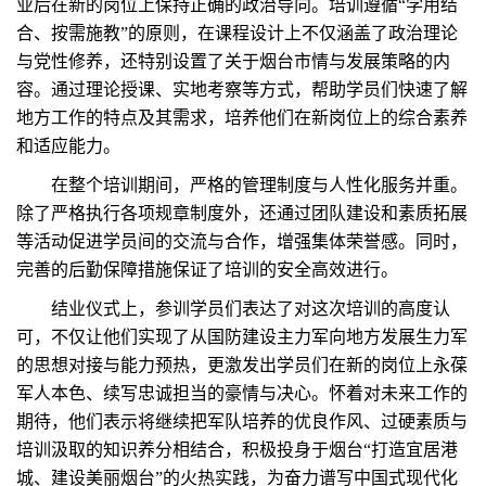
业后在新的岗位上保持正确的政治导向。培训遵循“学用结
合、按需施教”的原则，在课程设计上不仅涵盖了政治理论
与党性修养，还特别设置了关于烟台市情与发展策略的内
容。通过理论授课、实地考察等方式，帮助
学员
们快速了解
地方工作的特点及其需求，培养他们在新岗位上的综合素养
和适应能力。
在整个培训期间，严格的管理制度与人性化服务并重。
除了严格执行各项规章制度外，还通过团队建设和素质拓展
等活动促进学员间的交流与合作，增强集体荣誉感。同时，
完善的后勤保障措施保证了培训的安全高效进行。
结业仪式上，参训学员们表达了对这次培训的高度认
可，不仅让他们实现了从国防建设主力军向地方发展生力军
的思想对接与能力预热，更激发出学员们在新的岗位上永葆
军人本色、续写忠诚担当的豪情与决心。怀着对未来工作的
期待，他们表示将继续把军队培养的优良作风、过硬素质与
培训汲取的知识养分相结合，积极投身于烟台“打造宜居港
城、建设美丽烟台”的火热实践，为奋力谱写中国式现代化