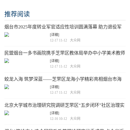
推荐阅读
烟台市2025年度转业军官适应性培训圆满落幕 助力退役军
人转型建功新征程
[详细]
12-17 11-12
大众网
民盟烟台一多书画院携手芝罘区教体局举办中小学美术教师
书法专项培训
[详细]
12-17 11-12
大众网
蛟龙入海 筑梦深蓝——芝罘区龙海小学精彩亮相烟台市海
洋科技教育展示活动
[详细]
12-17 11-12
大众网
北京大学城市治理研究院调研芝罘区“五步闭环”社区治理实
践
[详细]
12-16 10-12
大众网