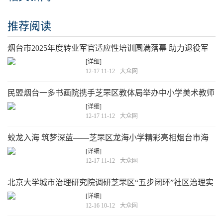
推荐阅读
烟台市2025年度转业军官适应性培训圆满落幕 助力退役军
人转型建功新征程
[详细]
12-17 11-12
大众网
民盟烟台一多书画院携手芝罘区教体局举办中小学美术教师
书法专项培训
[详细]
12-17 11-12
大众网
蛟龙入海 筑梦深蓝——芝罘区龙海小学精彩亮相烟台市海
洋科技教育展示活动
[详细]
12-17 11-12
大众网
北京大学城市治理研究院调研芝罘区“五步闭环”社区治理实
践
[详细]
12-16 10-12
大众网