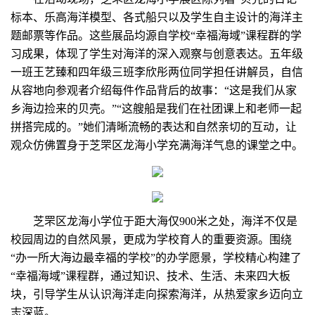
标本、乐高海洋模型、各式船只以及学生自主设计的海洋主
题邮票等作品。这些展品均源自学校“幸福海域”课程群的学
习成果，体现了学生对海洋的深入观察与创意表达。五年级
一班王艺臻和四年级三班李欣彤两位同学担任讲解员，自信
从容地向参观者介绍每件作品背后的故事：“这是我们从家
乡海边捡来的贝壳。”“这艘船是我们在社团课上和老师一起
拼搭完成的。”她们清晰流畅的表达和自然亲切的互动，让
观众仿佛置身于芝罘区龙海小学充满海洋气息的课堂之中。
芝罘区龙海小学位于距大海仅900米之处，海洋不仅是
校园周边的自然风景，更成为学校育人的重要资源。围绕
“办一所大海边最幸福的学校”的办学愿景，学校精心构建了
“幸福海域”课程群，通过知识、技术、生活、未来四大板
块，引导学生从认识海洋走向探索海洋，从热爱家乡迈向立
志深蓝。