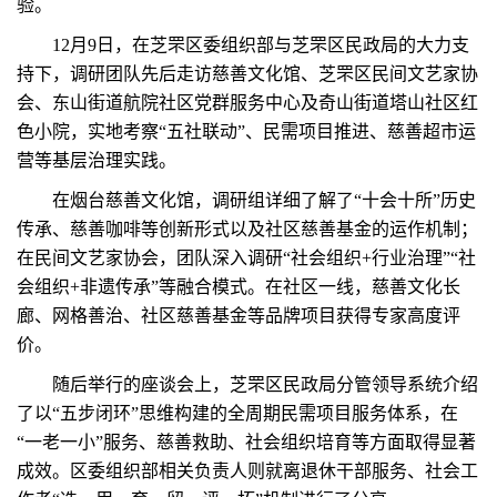
验。
12月9日，在芝罘区委组织部与芝罘区民政局的大力支
持下，调研团队先后走访慈善文化馆、芝罘区民间文艺家协
会、东山街道航院社区党群服务中心及奇山街道塔山社区红
色小院，实地考察“五社联动”、民需项目推进、慈善超市运
营等基层治理实践。
在烟台慈善文化馆，调研组详细了解了“十会十所”历史
传承、慈善咖啡等创新形式以及社区慈善基金的运作机制；
在民间文艺家协会，团队深入调研“社会组织+行业治理”“社
会组织+非遗传承”等融合模式。在社区一线，慈善文化长
廊、网格善治、社区慈善基金等品牌项目获得专家高度评
价。
随后举行的座谈会上，芝罘区民政局分管领导系统介绍
了以“五步闭环”思维构建的全周期民需项目服务体系，在
“一老一小”服务、慈善救助、社会组织培育等方面取得显著
成效。区委组织部相关负责人则就离退休干部服务、社会工