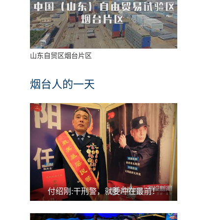
山东自贸区烟台片区
烟台人的一天
付绍刚:干刑警，就要冲在最前！