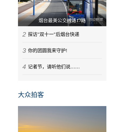
烟台最美公交线路17路
2
探访"双十一"后烟台快递
3
你的团圆我来守护!
4
记者节，请听他们说……
大众拍客