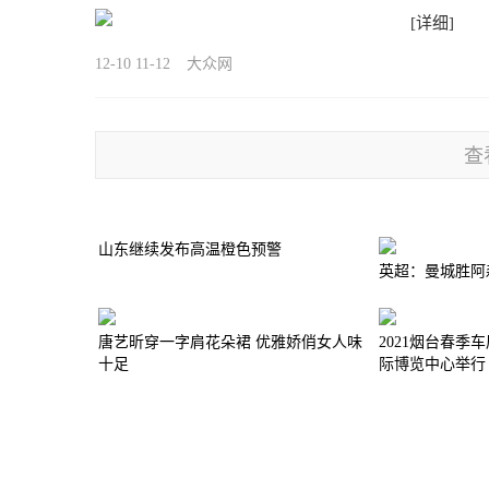
[详细]
12-10 11-12
大众网
查
山东继续发布高温橙色预警
英超：曼城胜阿
唐艺昕穿一字肩花朵裙 优雅娇俏女人味
2021烟台春季车
十足
际博览中心举行