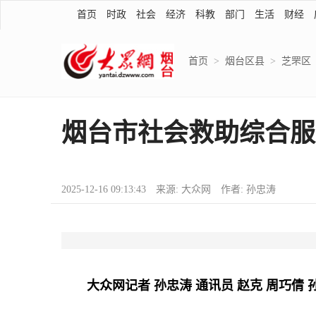
首页
时政
社会
经济
科教
部门
生活
财经
首页
>
烟台区县
>
芝罘区
烟台市社会救助综合服
2025-12-16 09:13:43 来源: 大众网 作者: 孙忠涛
大众网记者 孙忠涛 通讯员 赵克 周巧倩 