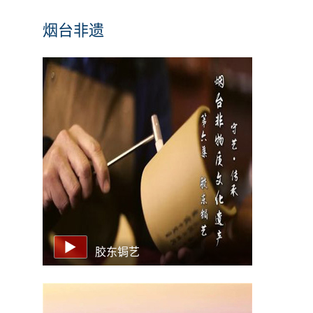
烟台非遗
胶东锔艺