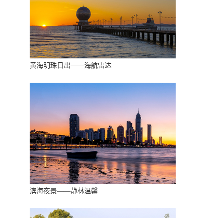
黄海明珠日出——海航雷达
滨海夜景——静林温馨