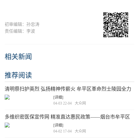
初审编辑：孙忠涛
责任编辑：李波
相关新闻
推荐阅读
清明祭扫护英烈 弘扬精神传薪火 牟平区革命烈士陵园全力
做好清明节前祭扫工作
[详细]
04-03 22-04
大众网
多维织密医保宣传网 精准直达惠民政策——烟台市牟平区
中医医院医保政策宣传工作走深走实
[详细]
04-02 17-04
大众网