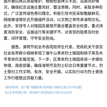
施开展拉网式排查维护，细致检查碑文字迹、设施完好情
况，确保纪念设施庄重完好、整洁肃穆。同时，采取多种形
式，广泛宣传绿色祭扫理念，积极引导市民采取敬献鲜花、
网络寄语等形式开展缅怀活动，以文明之举传承清明文化。
此外，安排专人对陵园及展馆开展全覆盖安全检查，重点排
查消防安全、设施运行等关键环节，对发现的隐患及时处
置、闭环管理，守牢安全防线。
据悉，清明节前全市各院校师生代表、党政机关干部及
社会各界群众相继参观了端午山革命烈士陵园和杨子荣及牟
平革命历史展览馆。下一步，区革命烈士陵园将进一步细化
举措、周密部署，确保清明节及烈士纪念日等重要节点，烈
士祭扫工作文明、有序、安全开展，以实际行动为烈士褒扬
工作行稳致远贡献力量。
【更多新闻，请下载"海报新闻"新闻客户端或订阅山东手机报】
【山东手机报订阅：移动用户发送短信SD到10658000】