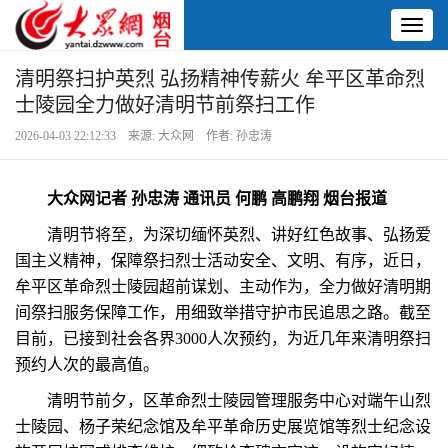
Toggl
naviga
清明祭扫护英烈 弘扬精神传薪火 牟平区革命烈
士陵园全力做好清明节前祭扫工作
2026-04-03 22:12:33 来源: 大众网 作者: 孙忠涛
大众网记者 孙忠涛 通讯员 何鹏 高鹏翔 烟台报道
清明节将至，为深切缅怀英烈、讲好红色故事、弘扬爱
国主义精神，保障祭扫烈士活动安全、文明、有序，近日，
牟平区革命烈士陵园超前谋划、主动作为，全力做好清明期
间祭扫服务保障工作，用细致举措守护市民追思之路。截至
目前，已接到社会各界3000人次预约，为近几年来清明祭扫
预约人次的最高值。
清明节前夕，区革命烈士陵园管理服务中心对端午山烈
士陵园、杨子荣纪念馆及牟平革命历史展览馆等烈士纪念设