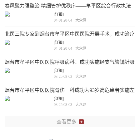
春风聚力强整治 精细管护优秩序——牟平区综合行政执法
大队开展春季市容环境秩序专项整治行动
[详细]
04-01 20-04
大众网
北医三院专家到烟台市牟平区中医医院开展手术，成功治疗
复杂膝肩疑难病症
[详细]
04-01 20-04
大众网
烟台市牟平区中医医院呼吸病科：成功实施经支气管镜针吸
活检术，为结节病患者明确诊断
[详细]
03-25 08-03
大众网
烟台市牟平区中医医院骨伤一科成功为93岁高危患者实施左
股骨粗隆间骨折微创内固定术
[详细]
03-25 08-03
大众网
查看更多