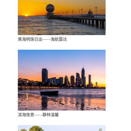
黄海明珠日出——海航雷达
滨海夜景——静林温馨