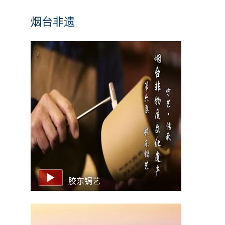
烟台非遗
胶东锔艺