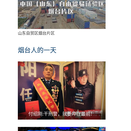
山东自贸区烟台片区
烟台人的一天
付绍刚:干刑警，就要冲在最前！