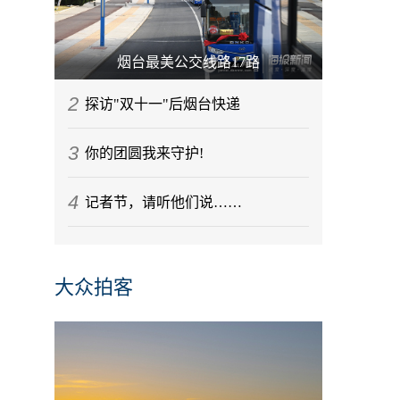
烟台最美公交线路17路
2
探访"双十一"后烟台快递
3
你的团圆我来守护!
4
记者节，请听他们说……
大众拍客