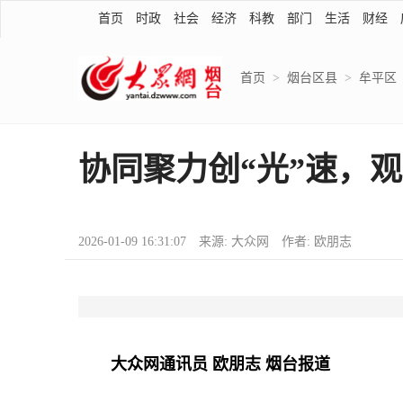
首页
时政
社会
经济
科教
部门
生活
财经
首页
>
烟台区县
>
牟平区
协同聚力创“光”速，
2026-01-09 16:31:07 来源: 大众网 作者: 欧朋志
大众网通讯员 欧朋志 烟台报道