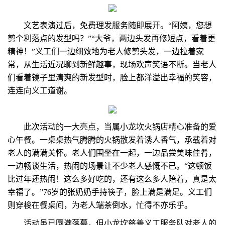
文艺表演过后，免费理发服务随即展开。“阿姨，您想
剪个利落点的发型吗？”“大爷，两边头发再修短点，看着更
精神！”义工们一边细致地为老人修剪头发，一边拉着家
常，从生活近况聊到新鲜趣事，现场欢声笑语不断。当老人
们看着镜子里清爽的新发型时，脸上都洋溢出幸福的笑容，
连连向义工道谢。
此次活动的一大亮点，当属小龙坎火锅店精心准备的爱
心午餐。一桌桌热气腾腾的火锅散发着诱人香气，承载着对
老人的满满关怀。老人们围坐在一起，一边品尝美味佳肴，
一边畅谈生活，热闹的场景让不少老人感慨不已。“这顿饭
比过年还热闹！这么多好吃的，还有这么多人陪着，真是太
幸福了。”76岁的张奶奶手持筷子，脸上满是满足。义工们
则穿梭在餐桌间，为老人端茶倒水，忙得不亦乐乎。
活动虽已圆满落幕，但小龙坎慈善义工服务队对老人的