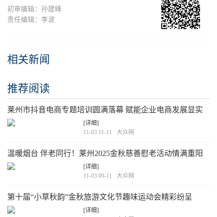
初审编辑：孙建峰
责任编辑：李波
相关新闻
推荐阅读
莱州市抖音电商专题培训圆满落幕 赋能企业电商发展显实
效
[详细]
11-03 11-11
大众网
温暖烟台 伴老同行！莱州2025金秋慈善慰老活动情满重阳
[详细]
11-03 09-11
大众网
第十届“小草秋韵”金秋旅游文化节趣味运动会精彩纷呈
[详细]