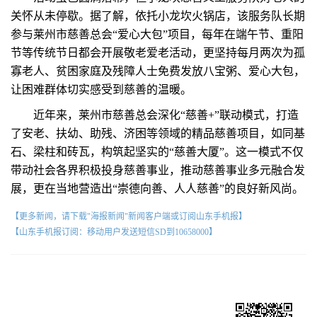
关怀从未停歇。据了解，依托小龙坎火锅店，该服务队长期
参与莱州市慈善总会“爱心大包”项目，每年在端午节、重阳
节等传统节日都会开展敬老爱老活动，更坚持每月两次为孤
寡老人、贫困家庭及残障人士免费发放八宝粥、爱心大包，
让困难群体切实感受到慈善的温暖。
近年来，莱州市慈善总会深化“慈善+”联动模式，打造
了安老、扶幼、助残、济困等领域的精品慈善项目，如同基
石、梁柱和砖瓦，构筑起坚实的“慈善大厦”。这一模式不仅
带动社会各界积极投身慈善事业，推动慈善事业多元融合发
展，更在当地营造出“崇德向善、人人慈善”的良好新风尚。
【更多新闻，请下载"海报新闻"新闻客户端或订阅山东手机报】
【山东手机报订阅：移动用户发送短信SD到10658000】