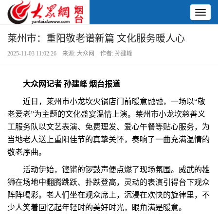
Toggl
naviga
莱州市：重阳敬老谱新篇 文化服务暖人心
2025-11-03 11:02:26 来源: 大众网 作者: 孙建峰
大众网记者 孙建峰 烟台报道
近日，莱州市小龙坎火锅店门前暖意融融，一场以“敬
老爱老”为主题的文化盛宴温情上演。莱州市小龙坎慈善义
工服务队以文艺表演、免费理发、爱心午餐等贴心服务，为
当地老人送上重阳佳节的真挚关怀，奏响了一曲充满温情的
敬老序曲。
活动伊始，铿锵的锣鼓声便点燃了现场氛围。威武的雄
狮在场地中翻腾跳跃、扑跌登高，灵动的表演引得台下观众
阵阵喝彩。老人们坐在观众席上，沉浸在欢快的旋律里，不
少人笑着回忆起年轻时的美好时光，眼角满是暖意。