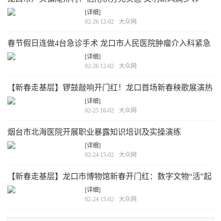
[详细]
02-26 12-02
大众网
春节假日连做4台急诊手术 龙口市人民医院肿瘤介入科紧急
救治显担当
[详细]
02-26 12-02
大众网
【新春走基层】锣鼓敲响开门红！龙口首场新春秧歌展演热
辣开扭
[详细]
02-25 16-02
大众网
烟台市北海医院开展职业暴露知识培训及实操演练
[详细]
02-24 15-02
大众网
【新春走基层】龙口市博物馆新春开门红：数字文物“活”起
来 文创年货“火”起来
[详细]
02-24 15-02
大众网