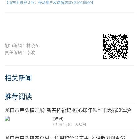
【山东手机报订阅：移动用户发送短信SD到10658000】
初审编辑：林晓冬
责任编辑：李波
相关新闻
推荐阅读
龙口市芦头镇开展“新春拓福记·匠心印年味” 非遗拓印体验
工坊活动
[详细]
02-26 15-02
大众网
龙口市芦头镇庵夼村：信用积分兑实惠 文明新风润乡邻