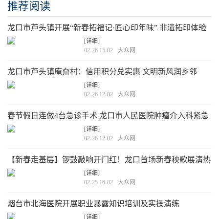
推荐阅读
龙口市芦头镇开展“新春拓福记·匠心印年味” 非遗拓印体验
工坊活动
[详细]
02-26 15-02
大众网
龙口市芦头镇庵夼村：信用积分兑实惠 文明新风润乡邻
[详细]
02-26 12-02
大众网
春节假日连做4台急诊手术 龙口市人民医院肿瘤介入科紧急
救治显担当
[详细]
02-26 12-02
大众网
【新春走基层】锣鼓敲响开门红！龙口首场新春秧歌展演热
辣开扭
[详细]
02-25 16-02
大众网
烟台市北海医院开展职业暴露知识培训及实操演练
[详细]