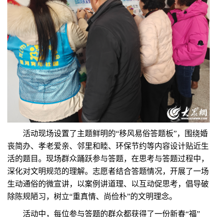
活动现场设置了主题鲜明的“移风易俗答题板”，围绕婚
丧简办、孝老爱亲、邻里和睦、环保节约等内容设计贴近生
活的题目。现场群众踊跃参与答题，在思考与答题过程中，
深化对文明规范的理解。志愿者结合答题情况，开展了一场
生动通俗的微宣讲，以案例讲道理、以互动促思考，倡导破
除陈规陋习，树立“重真情、尚俭朴”的文明理念。
活动中，每位参与答题的群众都获得了一份新春“福”