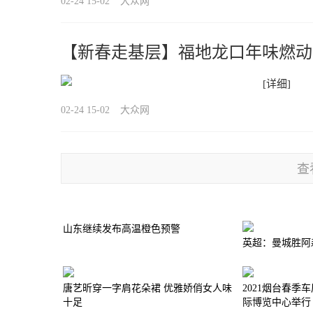
02-24 15-02
大众网
【新春走基层】福地龙口年味燃动 
[详细]
02-24 15-02
大众网
查
山东继续发布高温橙色预警
英超：曼城胜阿
唐艺昕穿一字肩花朵裙 优雅娇俏女人味
2021烟台春季车
十足
际博览中心举行