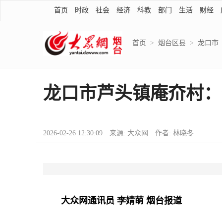
首页
时政
社会
经济
科教
部门
生活
财经
首页
>
烟台区县
>
龙口市
龙口市芦头镇庵夼村：
2026-02-26 12:30:09 来源: 大众网 作者: 林晓冬
大众网通讯员 李婧萌 烟台报道