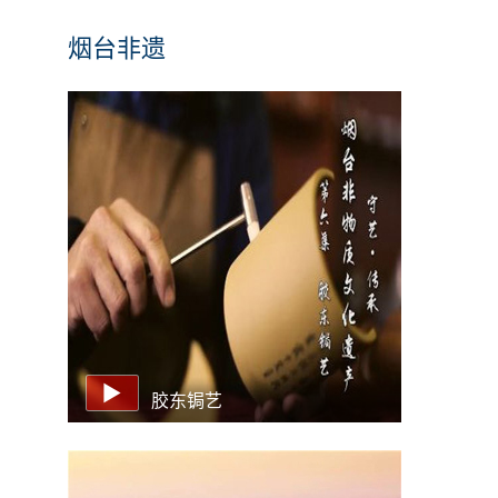
烟台非遗
胶东锔艺