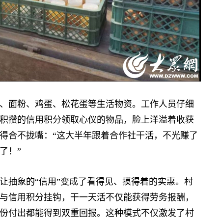
面粉、鸡蛋、松花蛋等生活物资。工作人员仔细
积攒的信用积分领取心仪的物品，脸上洋溢着收获
得合不拢嘴：“这大半年跟着合作社干活，不光赚了
了！”
抽象的“信用”变成了看得见、摸得着的实惠。村
与信用积分挂钩，干一天活不仅能获得劳务报酬，
份付出都能得到双重回报。这种模式不仅激发了村