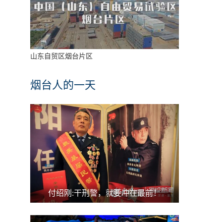
山东自贸区烟台片区
烟台人的一天
付绍刚:干刑警，就要冲在最前！