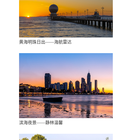
黄海明珠日出——海航雷达
滨海夜景——静林温馨