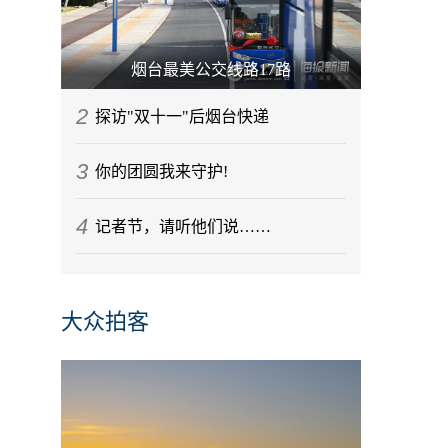
烟台最美公交线路17路
2
探访"双十一"后烟台快递
3
你的团圆我来守护!
4
记者节，请听他们说……
大众拍客