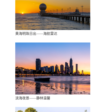
黄海明珠日出——海航雷达
滨海夜景——静林温馨