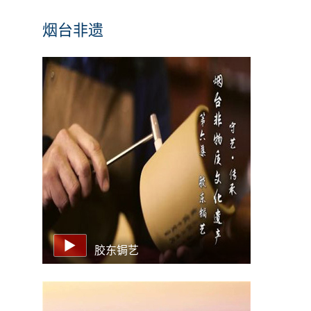
烟台非遗
胶东锔艺