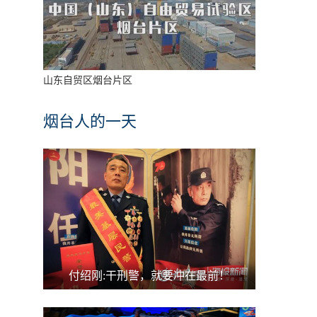
山东自贸区烟台片区
烟台人的一天
付绍刚:干刑警，就要冲在最前！