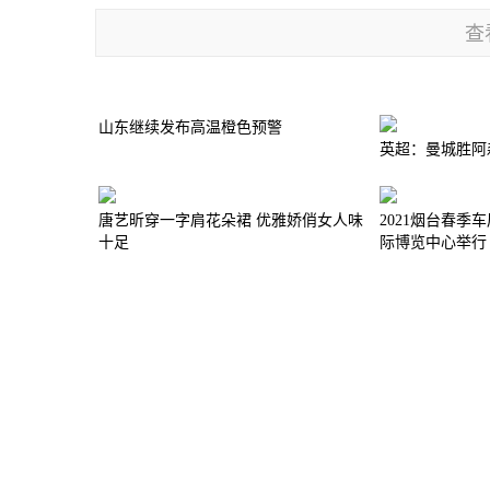
查
山东继续发布高温橙色预警
英超：曼城胜阿
唐艺昕穿一字肩花朵裙 优雅娇俏女人味
2021烟台春季车
十足
际博览中心举行