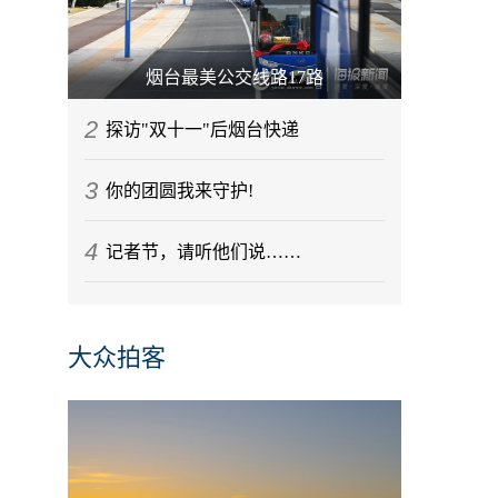
烟台最美公交线路17路
2
探访"双十一"后烟台快递
3
你的团圆我来守护!
4
记者节，请听他们说……
大众拍客