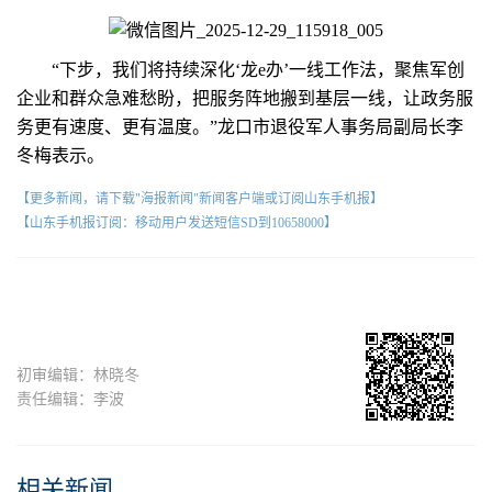
“下步，我们将持续深化‘龙e办’一线工作法，聚焦军创
企业和群众急难愁盼，把服务阵地搬到基层一线，让政务服
务更有速度、更有温度。”龙口市退役军人事务局副局长李
冬梅表示。
【更多新闻，请下载"海报新闻"新闻客户端或订阅山东手机报】
【山东手机报订阅：移动用户发送短信SD到10658000】
初审编辑：林晓冬
责任编辑：李波
相关新闻