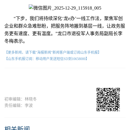
“下步，我们将持续深化‘龙e办’一线工作法，聚焦军创
企业和群众急难愁盼，把服务阵地搬到基层一线，让政务服
务更有速度、更有温度。”龙口市退役军人事务局副局长李
冬梅表示。
【更多新闻，请下载"海报新闻"新闻客户端或订阅山东手机报】
【山东手机报订阅：移动用户发送短信SD到10658000】
初审编辑：林晓冬
责任编辑：李波
相关新闻