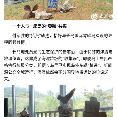
一个人与一座岛的“零碳”共振
付军胜的“拾荒”轨迹，恰好与长岛国际零碳岛建设的进
程同频共振。
长岛地处黄渤海生态保护的最前沿，由于特殊的洋流与
地理位置，这里成了海漂垃圾的“收集器”。即便岛上居民严
格执行垃圾分类，即便长岛早已实现岛外车辆“禁进”、新能
源公交全域运行，海浪依然会不分国界地将远处的垃圾送
来。