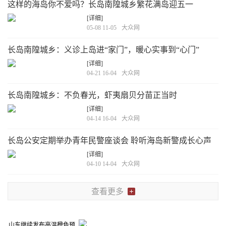
这样的海岛你不爱吗？长岛南隍城乡繁花满岛迎五一
[详细]
05-08 11-05
大众网
长岛南隍城乡：义诊上岛进“家门”，暖心实事到“心门”
[详细]
04-21 16-04
大众网
长岛南隍城乡：不负春光，虾夷扇贝分苗正当时
[详细]
04-14 16-04
大众网
长岛公安定期举办青年民警座谈会 聆听海岛新警成长心声
[详细]
04-10 14-04
大众网
查看更多
山东继续发布高温橙色预