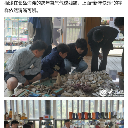
搁浅在长岛海滩的跨年氢气气球残骸，上面“新年快乐”的字
样依然清晰可辨。