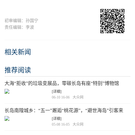
初审编辑：孙国宁
责任编辑：李波
相关新闻
推荐阅读
大海“拒收”的垃圾变展品，零碳长岛有座“特别”博物馆
[详细]
06-10 16-06
大众网
长岛南隍城乡：“五一”邂逅“桃花源”，“避世海岛”引客来
[详细]
05-08 16-05
大众网