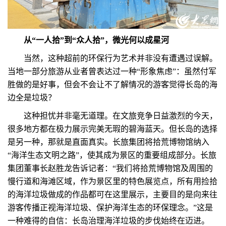
从“一人拾”到“众人拾”，微光何以成星河
当然，这种超前的环保行为艺术并非没有遭遇过误解。
当地一部分旅游从业者曾表达过一种“形象焦虑”：虽然付军
胜做的是好事，但会不会让不了解情况的游客觉得长岛的海
边全是垃圾？
这种担忧并非毫无道理。在文旅竞争日益激烈的今天，
很多地方都在极力展示完美无瑕的碧海蓝天。但长岛的选择
是另一种，那就是直面真实。长旅集团将拾荒博物馆纳入
“海洋生态文明之路”，使其成为景区的重要组成部分。长旅
集团董事长赵胜龙告诉记者：“我们将拾荒博物馆及周围的
慢行道和海滩区域，作为景区里的特色展览点，所有用捡拾
的海洋垃圾做成的作品都可在这里展示，主要目的是向来往
游客传播正视海洋垃圾、保护海洋生态的环保理念。”这是
一种难得的自信：长岛治理海洋垃圾的步伐始终在迈进。