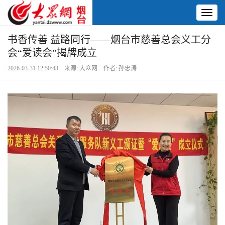
Toggl
naviga
书香传善 益路同行——烟台市慈善总会义工分
会“爱读会”揭牌成立
2026-03-31 12:50:43 来源: 大众网 作者: 孙忠涛