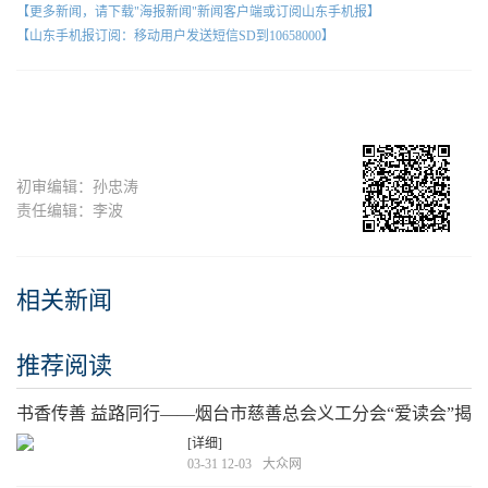
【更多新闻，请下载"海报新闻"新闻客户端或订阅山东手机报】
【山东手机报订阅：移动用户发送短信SD到10658000】
初审编辑：孙忠涛
责任编辑：李波
相关新闻
推荐阅读
书香传善 益路同行——烟台市慈善总会义工分会“爱读会”揭
牌成立
[详细]
03-31 12-03
大众网