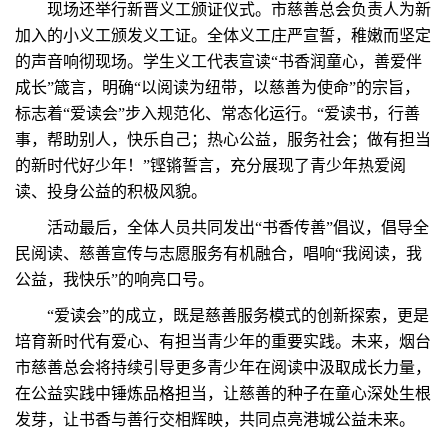
现场还举行新晋义工颁证仪式。市慈善总会负责人为新
加入的小义工颁发义工证。全体义工庄严宣誓，稚嫩而坚定
的声音响彻现场。学生义工代表宣读“书香润童心，善爱伴
成长
”
箴言，明确“以阅读为纽带，以慈善为使命”的宗旨，
标志着“爱读会”步入规范化、常态化运行。“爱读书，行善
事，帮助别人，快乐自己；热心公益，服务社会；做有担当
的新时代好少年！”铿锵誓言，充分展现了青少年热爱阅
读、投身公益的积极风貌。
活动最后，全体人员共同发出“书香传善”倡议，倡导全
民阅读、慈善宣传与志愿服务有机融合，唱响“我阅读，我
公益，我快乐”的响亮口号。
“爱读会”的成立，既是慈善服务模式的创新探索，更是
培育新时代有爱心、有担当青少年的重要实践。未来，烟台
市慈善总会将持续引导更多青少年在阅读中汲取成长力量，
在公益实践中锤炼品格担当，让慈善的种子在童心深处生根
发芽，让书香与善行交相辉映，共同点亮港城公益未来。