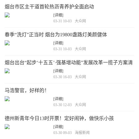
烟台市区主干道首轮热沥青养护全面启动
[详细]
03-31 10-03
大众网
春季“洗灯”正当时 烟台为19800盏路灯美颜健体
[详细]
03-31 10-03
大众网
烟台出台“起步‘十五五’·强基增动能”发展改革一揽子方案清
单措施
[详细]
03-30 16-03
大众网
马浩警官，好样的！
[详细]
03-30 12-03
大众网
德州新青年今日13时开票！定好闹钟，做快乐小孩
[详细]
03-30 09-03
海报新闻