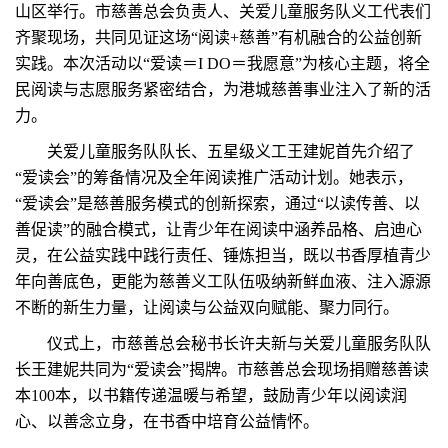
山区举行。市慈善总会负责人、关爱儿童服务队义工代表们
齐聚现场，共同见证这场“阅读+慈善”有机融合的公益创新
实践。本次活动以“爱读＝I DO＝我愿意”为核心主题，将全
民阅读与志愿服务紧密结合，为港城慈善事业注入了新的活
力。
关爱儿童服务队队长、五星级义工王建妮首先介绍了
“爱读会”的筹备情况及全年阅读推广活动计划。她表示，
“爱读会”是慈善服务模式的创新探索，通过“以读传善、以
善促读”的融合模式，让青少年在阅读中涵养品格、启迪心
灵，在公益实践中践行责任、锤炼担当，既以书香厚植青少
年向善底色，更能为慈善义工队伍吸纳新鲜血液、注入源源
不断的新生力量，让阅读与公益双向赋能、聚力同行。
仪式上，市慈善总会秘书长许夫新与关爱儿童服务队队
长王建妮共同为“爱读会”揭牌。市慈善总会现场捐赠慈善读
本100本，以书籍传递温暖与希望，鼓励青少年以阅读润
心、以善念立身，在书香中培育公益情怀。