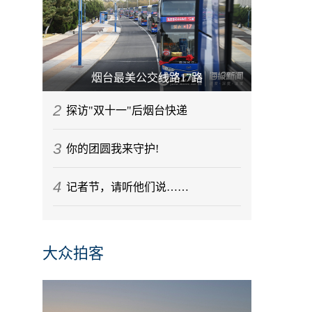
烟台最美公交线路17路
2
探访"双十一"后烟台快递
3
你的团圆我来守护!
4
记者节，请听他们说……
大众拍客