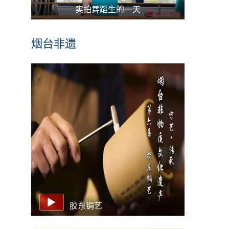
实拍舞蹈生的一天
烟台非遗
胶东锔艺