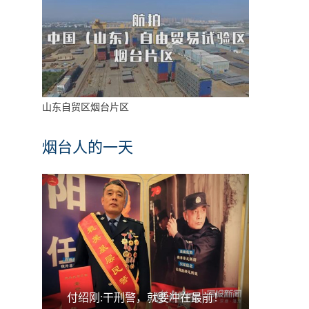
山东自贸区烟台片区
烟台人的一天
付绍刚:干刑警，就要冲在最前！