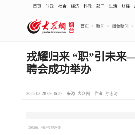
首页
时政
社会
经济
科教
部门
生活
财经
首页
>
新闻
>
烟台新闻
>
戎耀归来 “职”引未来
聘会成功举办
2026-02-28 09:36:37 来源: 大众网 作者: 孙忠涛
（版权所有，未经许可请勿转载）