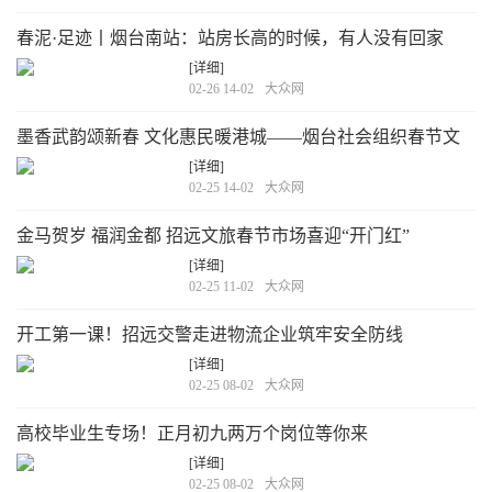
春泥·足迹丨烟台南站：站房长高的时候，有人没有回家
[详细]
02-26 14-02
大众网
墨香武韵颂新春 文化惠民暖港城——烟台社会组织春节文
化活动绘就民生暖心画卷
[详细]
02-25 14-02
大众网
金马贺岁 福润金都 招远文旅春节市场喜迎“开门红”
[详细]
02-25 11-02
大众网
开工第一课！招远交警走进物流企业筑牢安全防线
[详细]
02-25 08-02
大众网
高校毕业生专场！正月初九两万个岗位等你来
[详细]
02-25 08-02
大众网