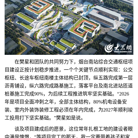
在樊星和团队的共同努力下，烟台南站综合交通枢纽项
目建设正按计划稳步推进，一个个关键节点顺利实现：公交
枢纽、长途车枢纽南楼主体结构已封顶，纵五路完成第一层
沥青铺设，纵六路完成路基施工，落客平台及南北进站匝道
桩基施工完成90%，为后续工程推进筑牢坚实基础。“2026
年是项目全面冲刺之年，全部主体结构，80%机电设备安
装、室内外装饰装修工程必须在年内完成，为2027年顺利竣
工投用打下坚实基础。”樊星如是说。
谈及项目建成后的愿景，这位常年扎根工地的建设者眼
中满是憧憬，“等项目完工的那天，我一定要带着孩子和家