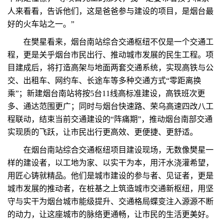
人来看看，告诉他们，这是爸爸参与建设的项目，是烟台最
好的火车站之一。”
在樊星看来，烟台南站综合交通枢纽不仅是一个交通工
程，更是关乎烟台市民出行、推动城市发展的民生工程。项
目建成后，将打造高架与地面两套交通系统，实现高铁与公
交、出租车、网约车、长途车等多种交通方式“零距离换
乘”；新建烟台南站将按5台11线高标准建设，高铁班次更
多、通达范围更广；同时与烟台快速路、荣乌高速四改八工
程联动，结束当前交通建设的“阵痛期”，推动烟台南部交通
实现质的飞跃，让市民出行更高效、更便捷、更舒适。
在烟台南站综合交通枢纽项目建设现场，无数像樊星一
样的建设者，以工地为家、以实干为本，用汗水浇灌希望，
用匠心铸就精品。他们是城市建设的参与者、见证者，更是
城市发展的推动者，在桩基之上筑造城市交通新枢纽，用坚
守与实干为烟台城市能级提升、交通格局蝶变注入源源不断
的动力，让这座城市的脉络更通畅，让市民的生活更美好。