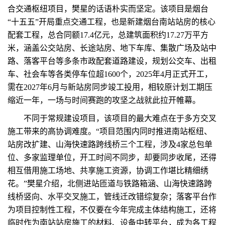
合交通枢纽项目，樊星的话语朴实而坚定。该项目是烟台
“十五五”开局重点交通工程，也是新建烟台南站站房的核心
配套工程，总合同额17.4亿元，总建筑面积约17.27万平方
米，涵盖公交站房、长途站房、地下车库、集散广场及站中
路、落客平台等多条市政配套道路建设，规划公交车、出租
车、社会车等各类停车位超1600个，2025年4月正式开工，
需在2027年6月与新站房同步竣工投用，相较原计划工期压
缩近一年，一场与时间赛跑的攻坚之战就此拉开帷幕。
不同于常规建设项目，该项目的最大难点在于多方交叉
施工带来的高协调难度。“项目范围内同时推进南站枢纽、
站房改扩建、山海快速路跨线桥三个工程，涉及4家总包单
位、多家监理单位，开工时间不同步，却要同步收尾，还得
相互借用施工场地、共享施工资源，协调工作堪比精细绣
花。”樊星介绍，北侧进站匝道与铁路箱涵、山海快速路跨
线桥竖向、水平交叉施工，管线迁改错综复杂；落客平台作
为项目控制性工程，不仅要在今年完成主体结构施工，还将
临时作为南站站房施工的材料、设备中转平台，成为各工程