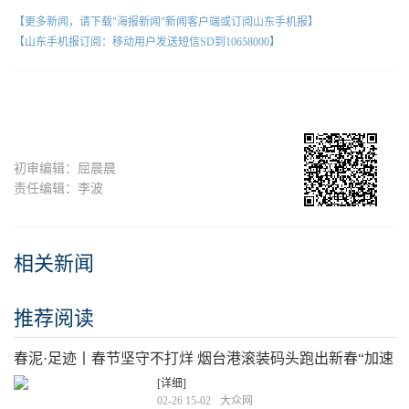
【更多新闻，请下载"海报新闻"新闻客户端或订阅山东手机报】
【山东手机报订阅：移动用户发送短信SD到10658000】
初审编辑：屈晨晨
责任编辑：李波
相关新闻
推荐阅读
春泥·足迹丨春节坚守不打烊 烟台港滚装码头跑出新春“加速
度”
[详细]
02-26 15-02
大众网