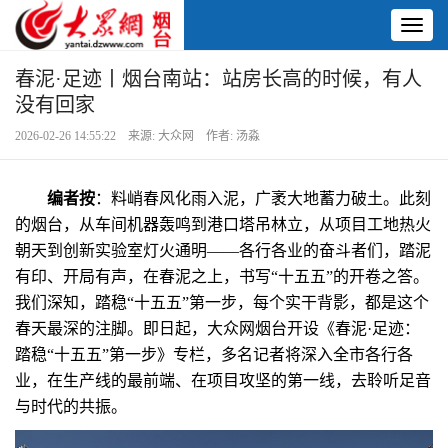
Toggl
naviga
春泥·足迹丨烟台南站：站房长高的时候，有人
没有回家
2026-02-26 14:55:22 来源: 大众网 作者: 汤淼
编者按
：料峭春风化雨入泥，广袤大地蓄力破土。此刻
的烟台，从车间机器轰鸣到港口塔吊林立，从项目工地热火
朝天到创新实验室灯火通明——各行各业的奋斗者们，踏泥
有印、开局有声，在春泥之上，书写“十五五”的开卷之答。
我们深知，踏稳“十五五”第一步，每个实干背影，都是这个
春天最深的注脚。即日起，大众网烟台开设《春泥·足迹：
踏稳“十五五”第一步》专栏，多名记者将深入全市各行各
业，在生产线的最前端、在项目攻坚的第一线，去聆听足音
与时代的共振。