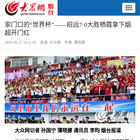
Toggl
naviga
家门口的“世界杯”——招远7:0大胜栖霞拿下烟
超开门红
2026-06-22 16:51:03 来源: 大众网 作者: 薄晓娜
大众网记者 孙国宁 薄晓娜 通讯员 李昀 烟台报道