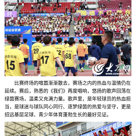
比赛终场的喧嚣渐渐散去，赛场之内的热血与温情仍在
延续。赛后，熟悉的《我们》再度唱响，悠扬的歌声回荡在
绿茵赛场，温柔又充满力量。歌声里，是年轻球员的热血担
当，是球迷与球队同心同行、逐梦绿茵的热爱与坚守，更是
招远基层足球、青少年体育蓬勃生长的最好见证。