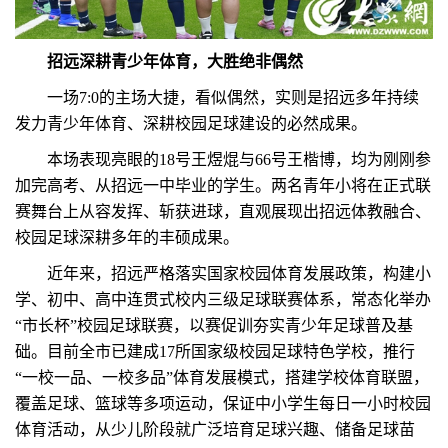
招远深耕青少年体育，大胜绝非偶然
一场7:0的主场大捷，看似偶然，实则是招远多年持续
发力青少年体育、深耕校园足球建设的必然成果。
本场表现亮眼的18号王煜焜与66号王楷博，均为刚刚参
加完高考、从招远一中毕业的学生。两名青年小将在正式联
赛舞台上从容发挥、斩获进球，直观展现出招远体教融合、
校园足球深耕多年的丰硕成果。
近年来，招远严格落实国家校园体育发展政策，构建小
学、初中、高中连贯式校内三级足球联赛体系，常态化举办
“市长杯”校园足球联赛，以赛促训夯实青少年足球普及基
础。目前全市已建成17所国家级校园足球特色学校，推行
“一校一品、一校多品”体育发展模式，搭建学校体育联盟，
覆盖足球、篮球等多项运动，保证中小学生每日一小时校园
体育活动，从少儿阶段就广泛培育足球兴趣、储备足球苗