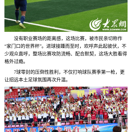
没有职业赛场的距离感，这场比赛，被市民亲切称作
“家门口的世界杯”。进球接踵而至时，欢呼声此起彼伏，不
少观众直呼，整场比赛攻防流畅、配合默契，这场大胜看得
格外过瘾。
7球零封的压倒性胜利，不仅打响球队赛季第一枪，更
让招远本土足球氛围再次升温。