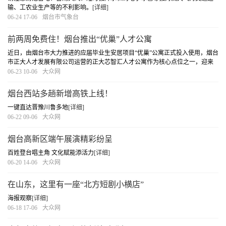
输、工农业生产等的不利影响。
[详细]
06-24 17-06
烟台市气象台
前两周免费住！烟台推出“优巢”人才公寓
近日，由烟台市大力推进的应届毕业生安居项目“优巢”公寓正式投入使用，烟台
市正大人才发展有限公司运营的正大芯智汇人才公寓作为核心点位之一，迎来
了首批入住的应届毕业生。芯智汇优巢人才公寓项目总计推出200个床位，面向
06-23 10-06
大众网
市内外应届大专及以上毕业生开放，入住即可
[详细]
烟台西站多趟新增高铁上线！
一键直达晋豫川鲁多地
[详细]
06-22 09-06
大众网
烟台高新区端午展演精彩纷呈
百姓登台唱主角 文化赋能添活力
[详细]
06-20 14-06
大众网
在山东，这里有一座“北方短剧小横店”
海报观察
[详细]
06-18 17-06
大众网