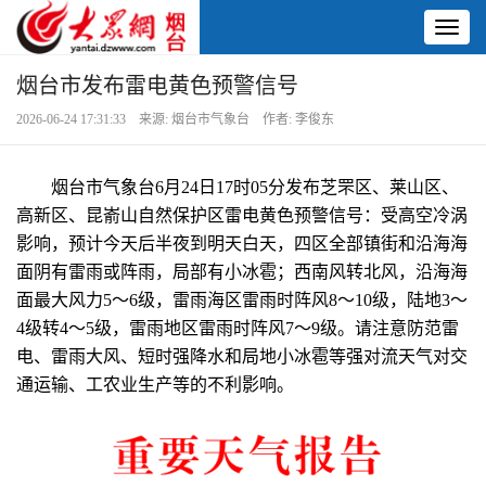
Toggl
naviga
烟台市发布雷电黄色预警信号
2026-06-24 17:31:33 来源: 烟台市气象台 作者: 李俊东
烟台市气象台6月24日17时05分发布芝罘区、莱山区、
高新区、昆嵛山自然保护区雷电黄色预警信号：受高空冷涡
影响，预计今天后半夜到明天白天，四区全部镇街和沿海海
面阴有雷雨或阵雨，局部有小冰雹；西南风转北风，沿海海
面最大风力5～6级，雷雨海区雷雨时阵风8～10级，陆地3～
4级转4～5级，雷雨地区雷雨时阵风7～9级。请注意防范雷
电、雷雨大风、短时强降水和局地小冰雹等强对流天气对交
通运输、工农业生产等的不利影响。