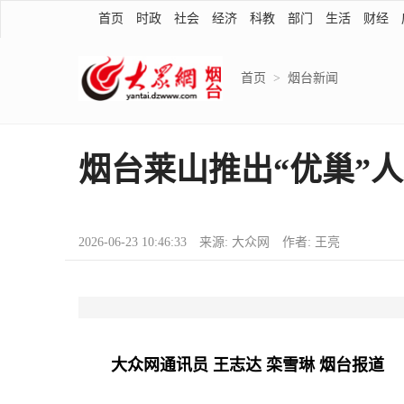
首页
时政
社会
经济
科教
部门
生活
财经
首页
>
烟台新闻
烟台莱山推出“优巢”
2026-06-23 10:46:33 来源: 大众网 作者: 王亮
大众网通讯员 王志达 栾雪琳 烟台报道