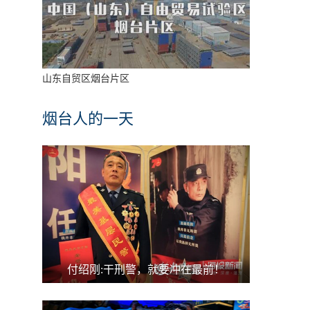
山东自贸区烟台片区
烟台人的一天
付绍刚:干刑警，就要冲在最前！