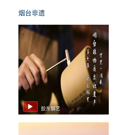
烟台非遗
胶东锔艺