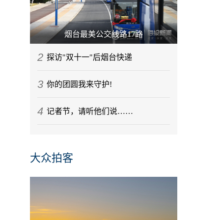
烟台最美公交线路17路
2
探访"双十一"后烟台快递
3
你的团圆我来守护!
4
记者节，请听他们说……
大众拍客