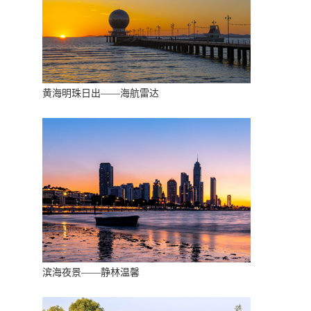
黄海明珠日出——海航雷达
滨海夜景——静林温馨