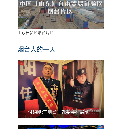
山东自贸区烟台片区
烟台人的一天
付绍刚:干刑警，就要冲在最前！