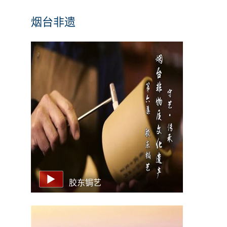
烟台非遗
胶东锔艺