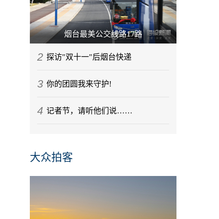
烟台最美公交线路17路
2
探访"双十一"后烟台快递
3
你的团圆我来守护!
4
记者节，请听他们说……
大众拍客