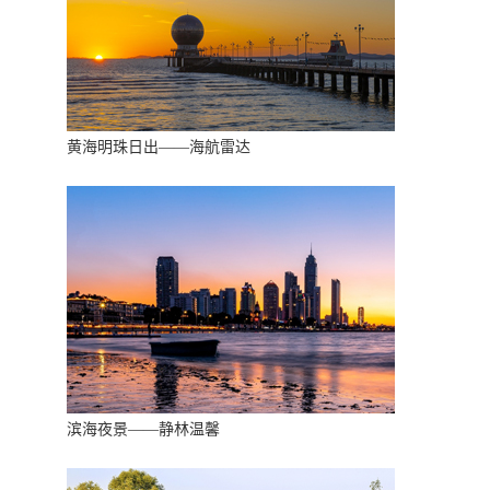
黄海明珠日出——海航雷达
滨海夜景——静林温馨