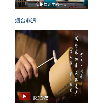
实拍舞蹈生的一天
烟台非遗
胶东锔艺