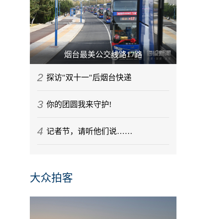
烟台最美公交线路17路
2
探访"双十一"后烟台快递
3
你的团圆我来守护!
4
记者节，请听他们说……
大众拍客