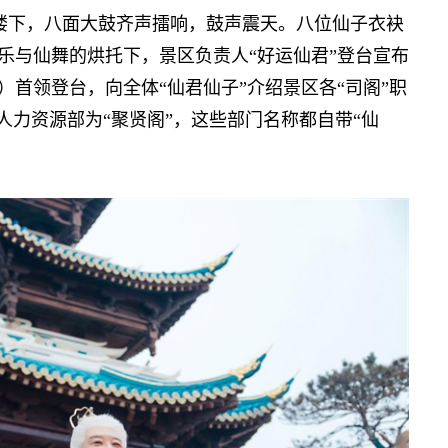
下，八面大鼓齐声擂响，鼓声震天。八位仙子衣袂
乐与仙舞的烘托下，景区负责人“好运仙君”登台宣布
）首领登台，向全体“仙君仙子”介绍景区各“司阁”职
、人力资源部为“聚贤阁”，这些部门名称都自带“仙