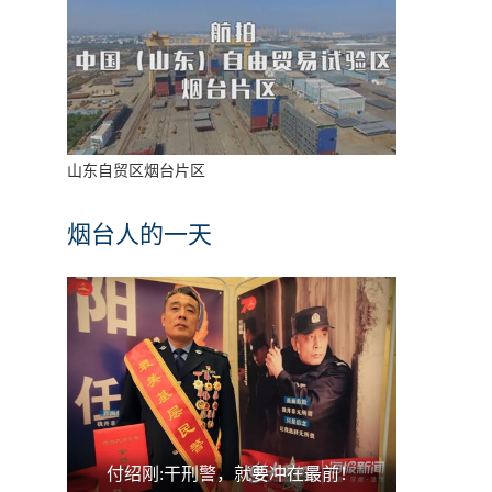
山东自贸区烟台片区
烟台人的一天
付绍刚:干刑警，就要冲在最前！