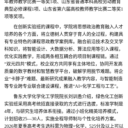
年教师教学比赛一等奖1项、山东省普通本科高校劳动教育
典型必修课程1项、山东省第六届高校教师教学比赛二等奖1
项等奖项。
在创新实验班的课程中，学院将思想政治教育融入人才
培养的各个方面，将立德树人贯穿于育人的全过程，构建具
有专业特色的课程思政教学案例库。融合前沿技术及交叉学
科知识，将智能设计、大数据分析、算法应用等引入课程，
优化实践教学，形成两条相互耦合的项目制课程链。通过
“双元四共”模式，校企双方共同享有主体地位，协同开发高
质量的数字教材和智慧教学平台，破解学用脱节难题。将企
业“卡脖子”难题、最新研究成果融入教学内容，与智能制造
等专业跨专业联合建设课程，推进“AI+化学工程与工艺”。
鲁东大学化学化工学院院长刘训恿介绍，绿色化工创新
实验班采用高考统招直接录取的方式进行选拔，标准学制是
4年，与研究生培养体系衔接。通过小班化精英培养模式，
计划招收25—30人，实施全程导师制与个性化培养方案。
2026年夏季高考考生选科需为物理+化学，525分及以上可以