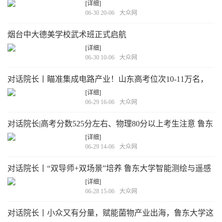
鲁东大学绿色化工创新实验班面向全省招收30人
[详细]
06-30 20-06
大众网
烟台中大德美学校武术班正式启航
[详细]
06-30 10-06
大众网
对话院长丨瞄准集成电路产业！山东高考位次10-11万名，
542分左右可尝试报考鲁东大学微纳制造创新实验班
[详细]
06-29 16-06
大众网
对话院长|高考分数525分左右、物理80分以上考生注意 鲁东
大学量子科学创新实验班省内招收30人
[详细]
06-29 14-06
大众网
对话院长丨“双导师+双场景”培养 鲁东大学智能测绘与遥感
创新实验班首次招生30人
[详细]
06-28 15-06
大众网
对话院长丨小众又有分量，赋能菌物产业出海，鲁东大学这