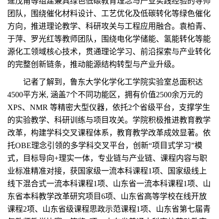
逄茂甫等组建兼具绿色低碳教育理念与产业实践经验的导师
团队，围绕催化材料设计、工艺优化及低碳转化等绿色催化
方向，推进理论教学、科研攻关与工程应用融合。袁柏青、
于萍、罗光红等教师团队，围绕电化学储能、氢能转化等能
源化工领域核心技术，贯通理论学习、前沿探索与产业转化
的完整创新链条，推动能源结构转型与产业升级。
记者了解到，鲁东大学化学化工学院实验室总面积达
4500平方米, 涵盖7个不同功能区，拥有价值2500余万元的
XPS、NMR 等精密大型仪器，依托2个省级平台，支撑学生
的实验教学、科研训练与项目攻关。学院积极推进教育教学
改革，构建学科交叉课程体系，教育教学改革成效显著。依
托OBE理念引领的多学科交叉平台，创新“项目式学习”模
式，目标导向+理实一体，专业链与产业链、课程内容与职
业标准精准对接，获国家级一流本科课程1项、国家级线上
线下混合式一流本科课程1项、山东省一流本科课程1项、山
东省本科教学改革研究项目6项、山东省高等学校在线开放
课程2项、山东省级课程思政示范课程1项、山东省第七届青