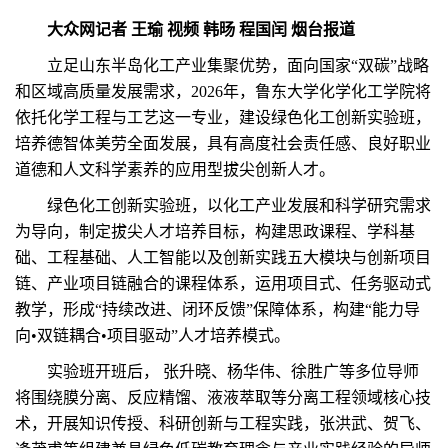
大众网记者 王瑜 视频 韩旸 程国闰 烟台报道
立足山东半岛化工产业集聚优势，面向国家“双碳”战略
和区域高质量发展需求，2026年，鲁东大学化学化工学院将
依托化学工程与工艺这一专业，建设绿色化工创新实验班，
培养德智体美劳全面发展，具有高度社会责任感、良好职业
道德和人文科学素养的应用型拔尖创新人才。
绿色化工创新实验班，以化工产业发展和科学研究需求
为导向，制定拔尖人才培养目标，构建思政课程、学科基
础、工程基础、人工智能以及创新实践五大模块与创新项目
链、产业项目链融合的课程体系，运用项目式、任务驱动式
教学，形成“持续改进、闭环反馈”保障体系，构建“能力导
向•双链耦合•项目驱动”人才培养模式。
实验班开班后， 张升晓、杨华伟、徐胜广等多位导师
将围绕膜分离、反应精馏、液液萃取等分离工程领域核心技
术，开展知识传授、科研创新与工程实践，张洪武、贺飞、